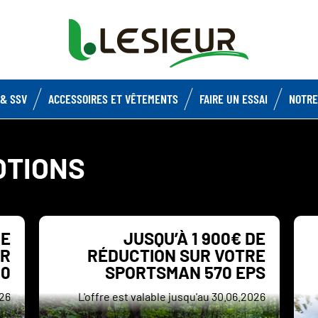
& SSV
ACCESSOIRES ET VÊTEMENTS
FAIRE UN ESSAI
NOTRE
OTIONS
DE
JUSQU’À 1 900€ DE
ZR
RÉDUCTION SUR VOTRE
00
SPORTSMAN 570 EPS
026
L'offre est valable jusqu'au 30.06.2026