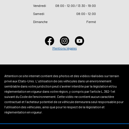
Vendredi
08
:
00 - 12
:
00 / 13
:
30 - 19
:
00
Samedi
08
:
00 - 12
:
00
Dimanche
Fermé
Mentions légales
Attention ce site internet contient des photos et des vidéos réalisées sur terrain
privé aux Etats-Unis. L'utilisation de ces véhicules dans un environnement
semblable dans votre juridiction peut s'avérer interdite par la législation et/ou
réglementation en vigueur dans votre région, y compris par l'article L.362-1 et
suivant du Code de l'environnement. Cette vidéo ne contient aucun caractère
contractuel et l'acheteur potentiel de ce véhicule demeurera seul responsable pour
l'utilisation des véhicules, ainsi que pour le respect de la législation et
réglementation en vigueur.