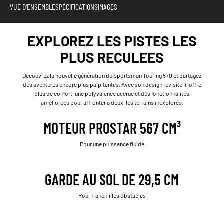
VUE D'ENSEMBLE
SPÉCIFICATIONS
IMAGES
EXPLOREZ LES PISTES LES
PLUS RECULEES
Découvrez la nouvelle génération du Sportsman Touring 570 et partagez
des aventures encore plus palpitantes. Avec son design revisité, il offre
plus de confort, une polyvalence accrue et des fonctionnalités
améliorées pour affronter à deux, les terrains inexplorés.
MOTEUR PROSTAR 567 CM³
Pour une puissance fluide
GARDE AU SOL DE 29,5 CM
Pour franchir les obstacles